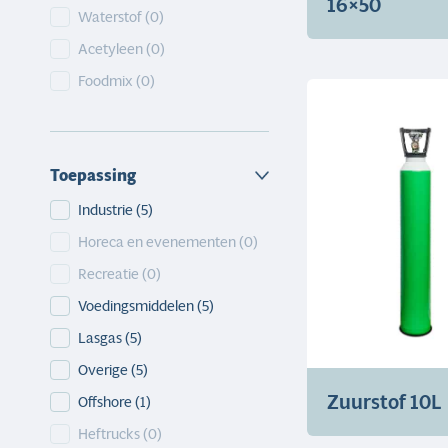
16×50
Waterstof
(0)
Acetyleen
(0)
Foodmix
(0)
Toepassing
Toepassing
Industrie
(5)
Horeca en evenementen
(0)
Recreatie
(0)
Voedingsmiddelen
(5)
Lasgas
(5)
Overige
(5)
Zuurstof 10L
Offshore
(1)
Heftrucks
(0)