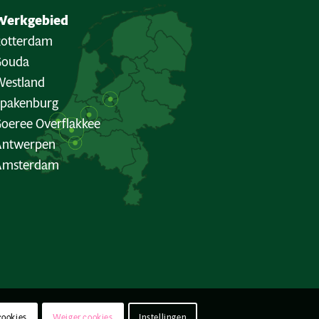
Werkgebied
Rotterdam
Gouda
estland
Spakenburg
oeree Overflakkee
Antwerpen
Amsterdam
cookies
Weiger cookies
Instellingen