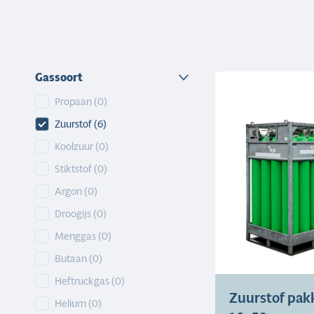
Gassoort
Gassoort
Propaan
(0)
Zuurstof
(6)
Koolzuur
(0)
Stiktstof
(0)
Argon
(0)
Droogijs
(0)
Menggas
(0)
Butaan
(0)
Heftruckgas
(0)
Zuurstof pak
Helium
(0)