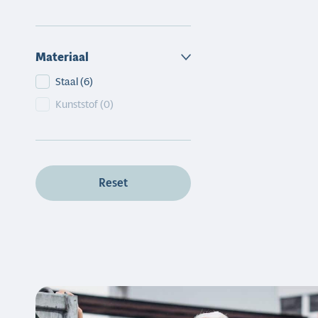
Materiaal
Materiaal
Staal
(6)
Kunststof
(0)
Reset