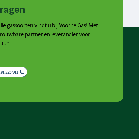
vragen
lle gassoorten vindt u bij Voorne Gas! Met
etrouwbare partner en leverancier voor
zuur.
181 325 911