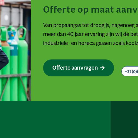
Offerte op maat aan
Van propaangas tot droogijs, nagenoeg a
meer dan 40 jaar ervaring zijn wij dé b
industriële- en horeca gassen zoals kool
Offerte aanvragen
+31 (0)