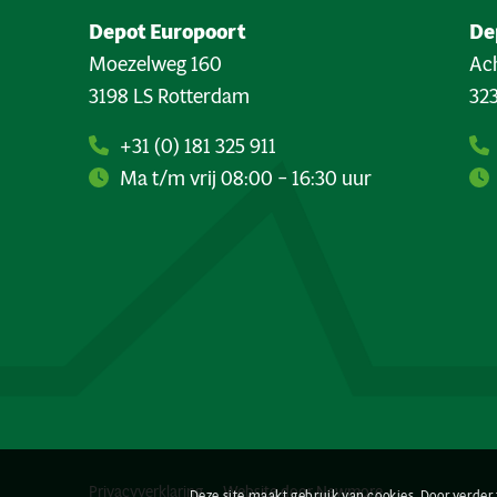
Depot Europoort
De
Moezelweg 160
Ach
3198 LS Rotterdam
323
+31 (0) 181 325 911
Ma t/m vrij 08:00 – 16:30 uur
Privacyverklaring
Website door
Newmore
Deze site maakt gebruik van cookies. Door verder 