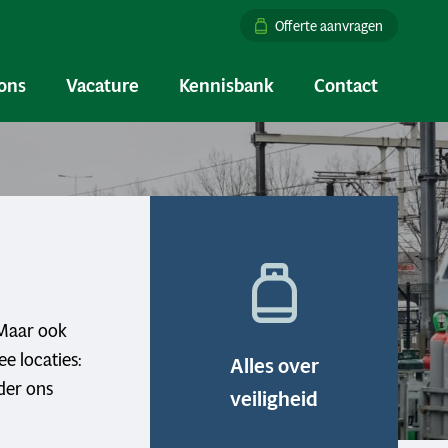
Offerte aanvragen
ons
Vacature
Kennisbank
Contact
 Maar ook
e locaties:
Alles over
der ons
veiligheid