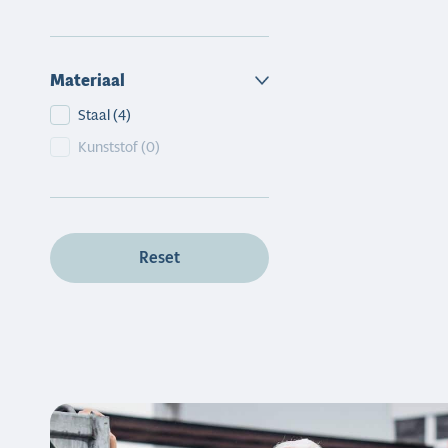
Materiaal
Materiaal
Staal
(4)
Kunststof
(0)
Reset