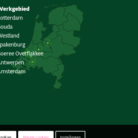
Werkgebied
Rotterdam
Gouda
estland
Spakenburg
oeree Overflakkee
Antwerpen
Amsterdam
cookies
Weiger cookies
Instellingen