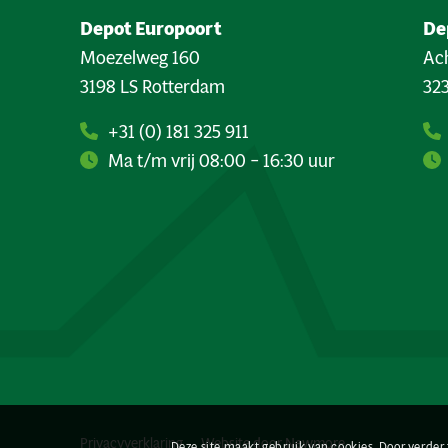
Depot Europoort
De
Moezelweg 160
Ach
3198 LS Rotterdam
323
+31 (0) 181 325 911
Ma t/m vrij 08:00 – 16:30 uur
Privacyverklaring
Website door
Newmore
Deze site maakt gebruik van cookies. Door verder 