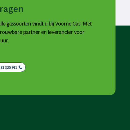
vragen
lle gassoorten vindt u bij Voorne Gas! Met
etrouwbare partner en leverancier voor
zuur.
181 325 911