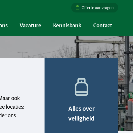
Offerte aanvragen
ons
Vacature
Kennisbank
Contact
 Maar ook
e locaties:
Alles over
der ons
veiligheid