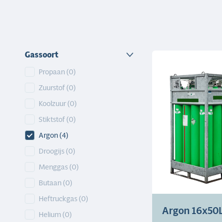
Gassoort
Gassoort
Propaan
(0)
Zuurstof
(0)
Koolzuur
(0)
Stiktstof
(0)
Argon
(4)
Droogijs
(0)
Menggas
(0)
Butaan
(0)
Heftruckgas
(0)
Argon 16x50
Helium
(0)