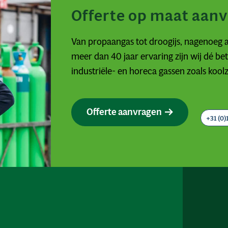
Offerte op maat aan
Van propaangas tot droogijs, nagenoeg a
meer dan 40 jaar ervaring zijn wij dé b
industriële- en horeca gassen zoals kool
Offerte aanvragen
+31 (0)