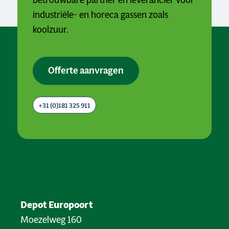
industriële- en horeca gassen zoals
koolzuur.
Offerte aanvragen
+31 (0)181 325 911
Depot Europoort
Moezelweg 160