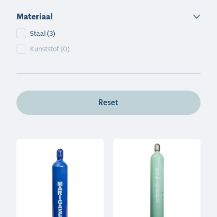
Materiaal
Materiaal
Staal
(3)
Kunststof
(0)
Reset