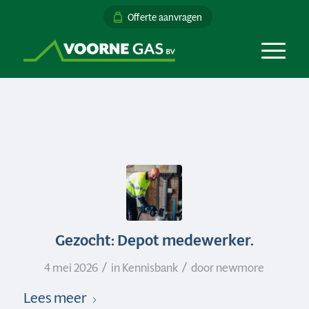
Offerte aanvragen
Gezocht: Depot medewerker.
/
/
4 mei 2026
in
Kennisbank
door
newmore
Lees meer